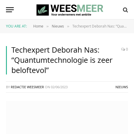
YOU ARE AT:
Home
Nieuws
Techexpert Deborah Nas: “Quantumtechnologie is zeer beloftevol”
»
»
Techexpert Deborah Nas:
0
“Quantumtechnologie is zeer
beloftevol”
BY
REDACTIE WEESMEER
ON
02/06/2023
NIEUWS