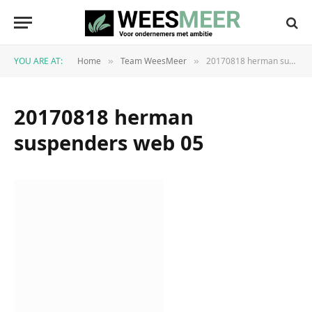
YOU ARE AT:
Home
Team WeesMeer
20170818 herman suspenders web 05
»
»
20170818 herman
suspenders web 05