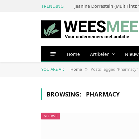
TRENDING
Home
Artikelen
Nieuw
YOU ARE AT:
Home
Posts Tagged "Pharmacy"
»
BROWSING:
PHARMACY
NIEUWS