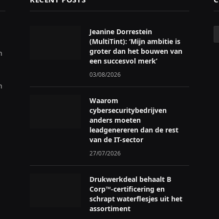
C
Jeanine Dorrestein
(MultiTint): ‘Mijn ambitie is
groter dan het bouwen van
n
een succesvol merk’
03/08/2026
n
Waarom
cybersecuritybedrijven
anders moeten
leadgenereren dan de rest
van de IT-sector
27/07/2026
Drukwerkdeal behaalt B
Corp™-certificering en
schrapt waterflesjes uit het
assortiment