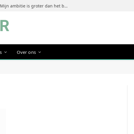
Jeanine Dorrestein (MultiTint): ‘Mijn ambitie is groter dan het bouwen van een succesvol merk’
s
Over ons