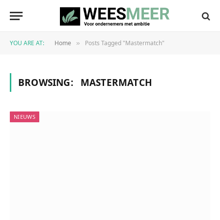
YOU ARE AT:
Home
Posts Tagged "Mastermatch"
»
BROWSING:
MASTERMATCH
NIEUWS