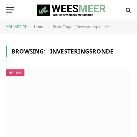
YOU ARE AT:
Home
Posts Tagged "investeringsronde"
»
BROWSING:
INVESTERINGSRONDE
NIEUWS