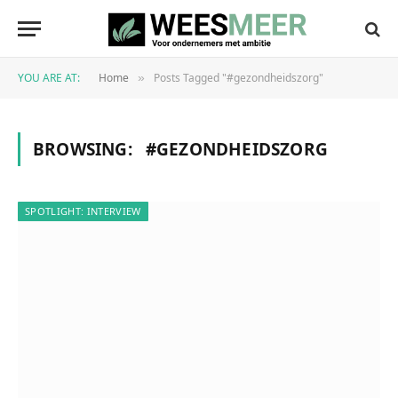
YOU ARE AT:
Home
Posts Tagged "#gezondheidszorg"
»
BROWSING:
#GEZONDHEIDSZORG
SPOTLIGHT: INTERVIEW