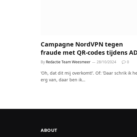
Campagne NordVPN tegen
fraude met QR-codes tijdens A
By
Redactie Team Weesmeer
28/10/2024
0
‘Oh, dat dit mij overkomt!’. Of: ‘Daar schrik ik h
erg van, daar ben ik…
ABOUT