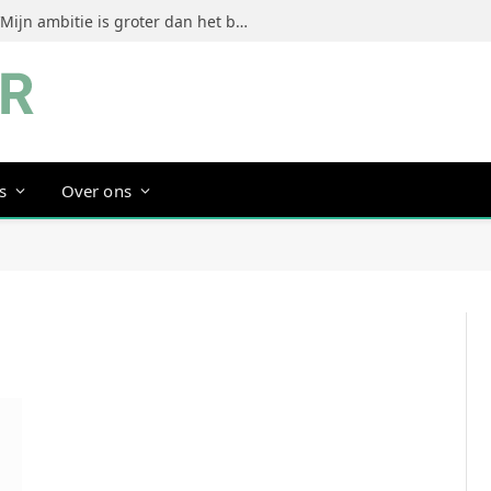
Jeanine Dorrestein (MultiTint): ‘Mijn ambitie is groter dan het bouwen van een succesvol merk’
s
Over ons