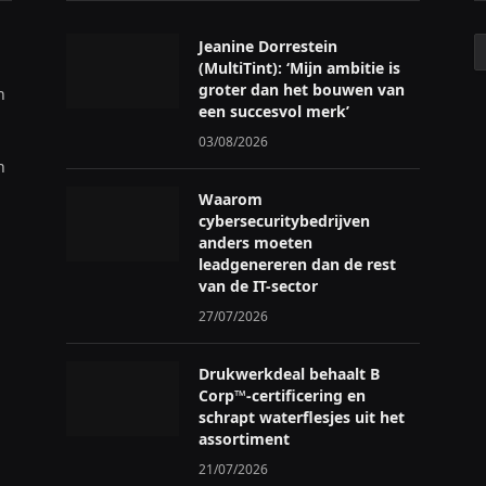
C
Jeanine Dorrestein
(MultiTint): ‘Mijn ambitie is
groter dan het bouwen van
n
een succesvol merk’
03/08/2026
n
Waarom
cybersecuritybedrijven
anders moeten
leadgenereren dan de rest
van de IT-sector
27/07/2026
Drukwerkdeal behaalt B
Corp™-certificering en
schrapt waterflesjes uit het
assortiment
21/07/2026