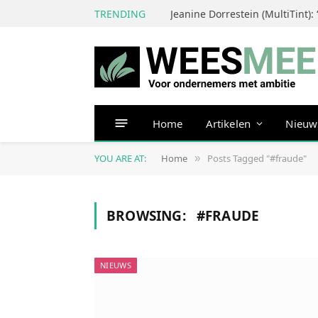
TRENDING
Home
Artikelen
Nieuw
YOU ARE AT:
Home
Posts Tagged "#fraude"
»
BROWSING:
#FRAUDE
NIEUWS