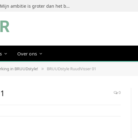
Jeanine Dorrestein (MultiTint): ‘Mijn ambitie is groter dan het bouwen van een succesvol merk’
s
Over ons
erking in BRUUDstyle!
BRUUDstyle RuudVisser 01
»
01
0