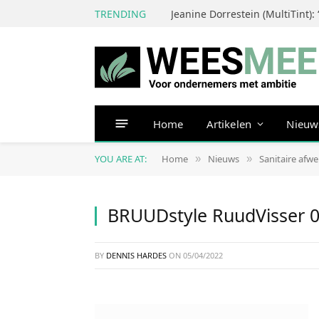
TRENDING
Home
Artikelen
Nieuw
YOU ARE AT:
Home
Nieuws
Sanitaire afw
»
»
BRUUDstyle RuudVisser 
BY
DENNIS HARDES
ON
05/04/2022