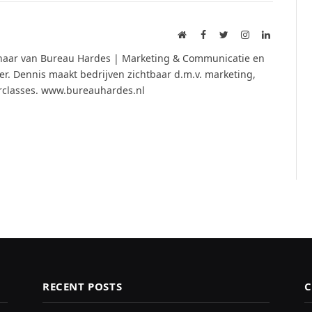
Website
Facebook
Twitter
Instagram
LinkedIn
naar van Bureau Hardes | Marketing & Communicatie en
. Dennis maakt bedrijven zichtbaar d.m.v. marketing,
rclasses. www.bureauhardes.nl
RECENT POSTS
C