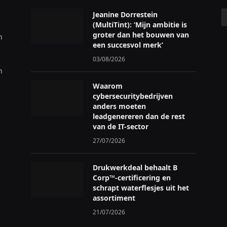
C
Jeanine Dorrestein
(MultiTint): ‘Mijn ambitie is
groter dan het bouwen van
n
een succesvol merk’
03/08/2026
n
Waarom
cybersecuritybedrijven
anders moeten
leadgenereren dan de rest
van de IT-sector
27/07/2026
Drukwerkdeal behaalt B
Corp™-certificering en
schrapt waterflesjes uit het
assortiment
21/07/2026