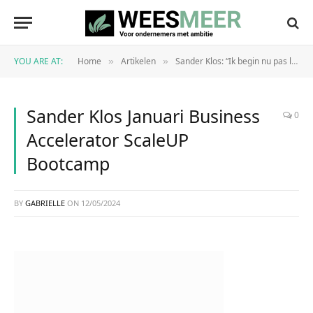
YOU ARE AT:
Home
Artikelen
Sander Klos: “Ik begin nu pas lekker warm te draaien”
»
»
Sander Klos Januari Business
0
Accelerator ScaleUP
Bootcamp
BY
GABRIELLE
ON
12/05/2024