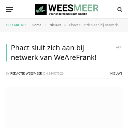
YOU ARE AT:
Home
Nieuws
Phact sluit zich aan bij netwerk van WeAreFrank!
»
»
Phact sluit zich aan bij
0
netwerk van WeAreFrank!
BY
REDACTIE WEESMEER
ON
24/07/2024
NIEUWS