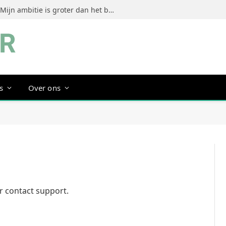
Jeanine Dorrestein (MultiTint): ‘Mijn ambitie is groter dan het bouwen van een succesvol merk’
s
Over ons
or contact support.