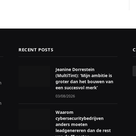
RECENT POSTS
C
C
Jeanine Dorrestein
(MultiTint): ‘Mijn ambitie is
groter dan het bouwen van
n
een succesvol merk’
03/08/2026
n
Waarom
cybersecuritybedrijven
anders moeten
leadgenereren dan de rest