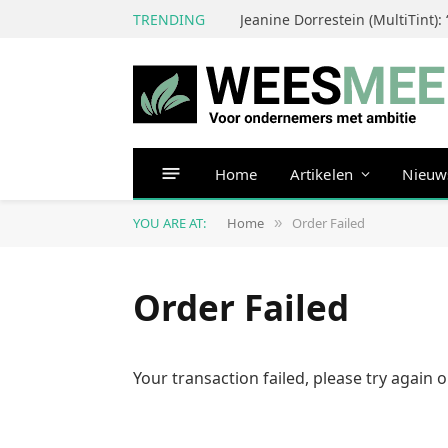
TRENDING
Home
Artikelen
Nieuw
YOU ARE AT:
Home
Order Failed
»
Order Failed
Your transaction failed, please try again 