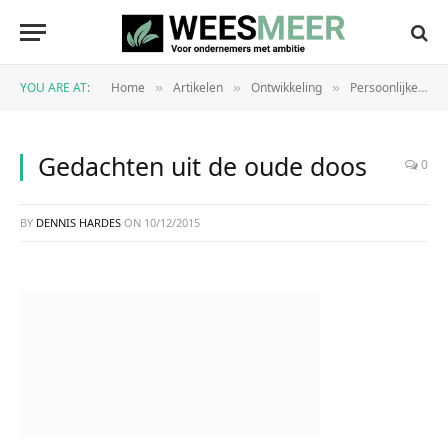
YOU ARE AT:
Home
Artikelen
Ontwikkeling
Persoonlijke ontwikkeling
»
»
»
Gedachten uit de oude doos
0
BY
DENNIS HARDES
ON
10/12/2015