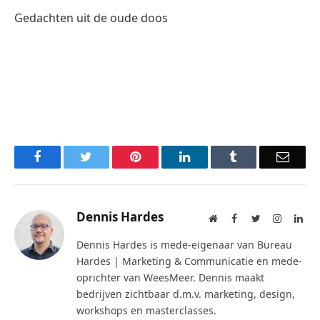
Gedachten uit de oude doos
Facebook
Twitter
Pinterest
LinkedIn
Tumblr
Email
Dennis Hardes
Website
Facebook
Twitter
Instagra
Lin
Dennis Hardes is mede-eigenaar van Bureau
Hardes | Marketing & Communicatie en mede-
oprichter van WeesMeer. Dennis maakt
bedrijven zichtbaar d.m.v. marketing, design,
workshops en masterclasses.