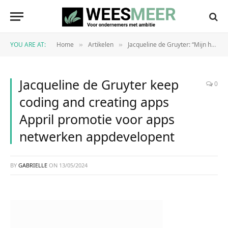
YOU ARE AT:
Home
Artikelen
Jacqueline de Gruyter: “Mijn hart gaat sneller kloppen van nieuwe ideeën”
»
»
Jacqueline de Gruyter keep
0
coding and creating apps
Appril promotie voor apps
netwerken appdevelopent
BY
GABRIELLE
ON
13/05/2024