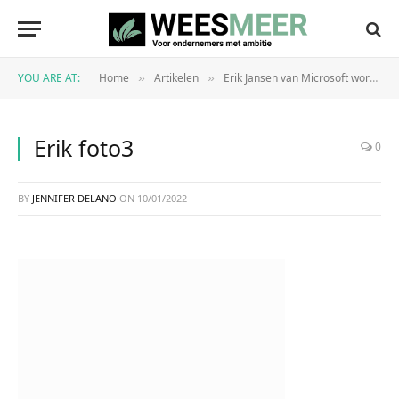
YOU ARE AT:
Home
Artikelen
Erik Jansen van Microsoft wordt Director Financial Services Industry bij Pegamento
»
»
Erik foto3
0
BY
JENNIFER DELANO
ON
10/01/2022