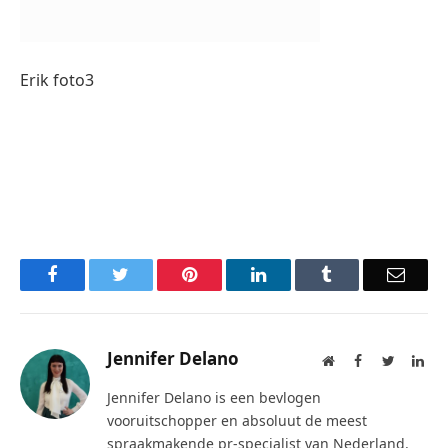
Erik foto3
Facebook
Twitter
Pinterest
LinkedIn
Tumblr
Email
Jennifer Delano
Website
Facebook
Twitter
Lin
Jennifer Delano is een bevlogen
vooruitschopper en absoluut de meest
spraakmakende pr-specialist van Nederland.