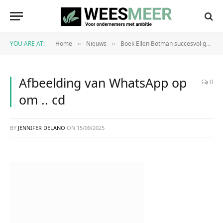
YOU ARE AT:
Home
Nieuws
Boek Ellen Botman succesvol gelanceerd
»
»
Afbeelding van WhatsApp op
0
om .. cd
BY
JENNIFER DELANO
ON
15/09/2025