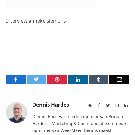
Interview anneke siemons
Facebook
Twitter
Pinterest
LinkedIn
Tumblr
Email
Dennis Hardes
Website
Facebook
Twitter
Instagra
Lin
Dennis Hardes is mede-eigenaar van Bureau
Hardes | Marketing & Communicatie en mede-
oprichter van WeesMeer. Dennis maakt