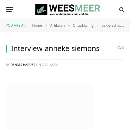
YOU ARE AT:
Home
Artikelen
Ontwikkeling
Leiderschap
»
»
»
»
Interview anneke siemons
0
BY
DENNIS HARDES
ON
20/01/2020