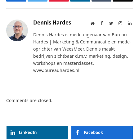
Dennis Hardes
Website
Facebook
Twitter
Instagra
Lin
Dennis Hardes is mede-eigenaar van Bureau
Hardes | Marketing & Communicatie en mede-
oprichter van WeesMeer. Dennis maakt
bedrijven zichtbaar d.m.v. marketing, design,
workshops en masterclasses.
www.bureauhardes.nl
Comments are closed.
LinkedIn
Facebook