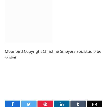
Moonbird Copyright Christine Smeyers Soulstudio be
scaled
Facebook
Twitter
Pinterest
LinkedIn
Tumblr
Email