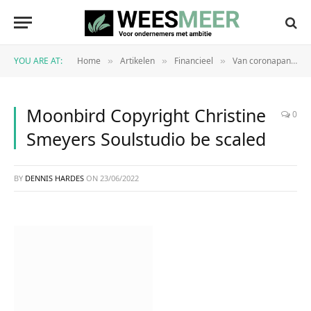
YOU ARE AT:
Home
Artikelen
Financieel
Van coronapandemie tot chipschaarste: Hoe overleef je crisis op crisis als jonge hardware start-up?
»
»
»
Moonbird Copyright Christine
0
Smeyers Soulstudio be scaled
BY
DENNIS HARDES
ON
23/06/2022