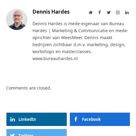
Dennis Hardes
Website
Facebook
Twitter
Instagra
Lin
Dennis Hardes is mede-eigenaar van Bureau
Hardes | Marketing & Communicatie en mede-
oprichter van WeesMeer. Dennis maakt
bedrijven zichtbaar d.m.v. marketing, design,
workshops en masterclasses.
www.bureauhardes.nl
Comments are closed.
LinkedIn
Facebook
Twitter