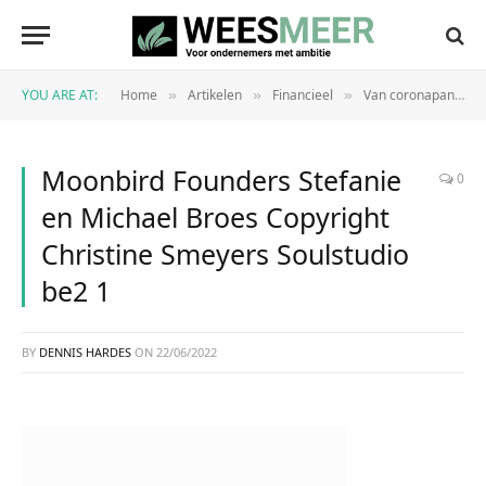
YOU ARE AT:
Home
Artikelen
Financieel
Van coronapandemie tot chipschaarste: Hoe overleef je crisis op crisis als jonge hardware start-up?
»
»
»
Moonbird Founders Stefanie
0
en Michael Broes Copyright
Christine Smeyers Soulstudio
be2 1
BY
DENNIS HARDES
ON
22/06/2022