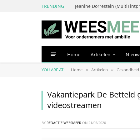
TRENDING
Home
Artikelen
Nieuw
YOU ARE AT:
Home
Artikelen
Gezondheid
»
»
Vakantiepark De Betteld
videostreamen
BY
REDACTIE WEESMEER
ON
21/05/2020