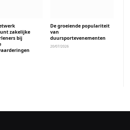
etwerk
De groeiende populariteit
unt zakelijke
van
leners bij
duursportevenementen
e
20/07/2026
waarderingen