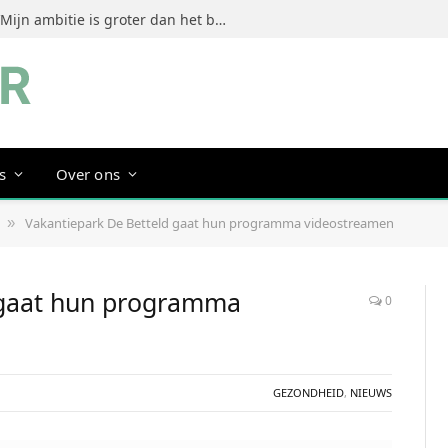
Jeanine Dorrestein (MultiTint): ‘Mijn ambitie is groter dan het bouwen van een succesvol merk’
s
Over ons
Vakantiepark De Betteld gaat hun programma videostreamen
»
 gaat hun programma
0
GEZONDHEID
,
NIEUWS