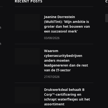
RECENT POSTS
C
C
Jeanine Dorrestein
(MultiTint): ‘Mijn ambitie is
groter dan het bouwen van
n
een succesvol merk’
03/08/2026
n
Waarom
cybersecuritybedrijven
anders moeten
leadgenereren dan de rest
van de IT-sector
27/07/2026
Drukwerkdeal behaalt B
Corp™-certificering en
schrapt waterflesjes uit het
assortiment