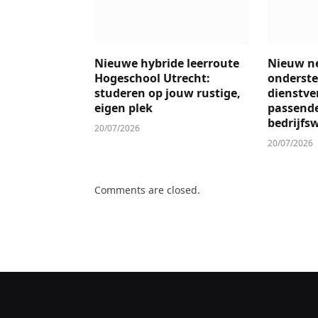
Nieuwe hybride leerroute
Nieuw n
Hogeschool Utrecht:
onderste
studeren op jouw rustige,
dienstver
eigen plek
passend
bedrijfs
20/07/2026
20/07/2026
Comments are closed.