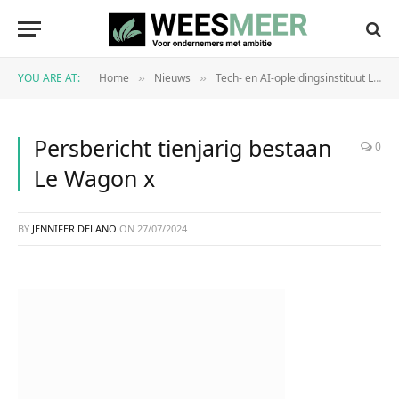
YOU ARE AT:
Home
Nieuws
Tech- en AI-opleidingsinstituut Le Wagon viert 10-jarig bestaan
»
»
Persbericht tienjarig bestaan
0
Le Wagon x
BY
JENNIFER DELANO
ON
27/07/2024