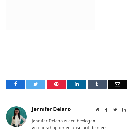
Facebook
Twitter
Pinterest
LinkedIn
Tumblr
Email
Jennifer Delano
Website
Facebook
Twitter
Lin
Jennifer Delano is een bevlogen
vooruitschopper en absoluut de meest