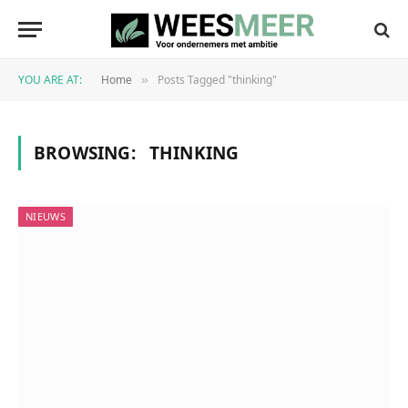
YOU ARE AT:
Home
Posts Tagged "thinking"
»
BROWSING:
THINKING
NIEUWS