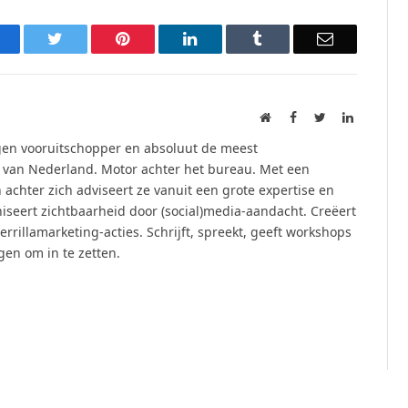
acebook
Twitter
Pinterest
LinkedIn
Tumblr
Email
Website
Facebook
Twitter
LinkedIn
ogen vooruitschopper en absoluut de meest
 van Nederland. Motor achter het bureau. Met een
chter zich adviseert ze vanuit een grote expertise en
aniseert zichtbaarheid door (social)media-aandacht. Creëert
rrillamarketing-acties. Schrijft, spreekt, geeft workshops
gen om in te zetten.