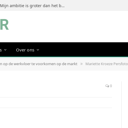
Jeanine Dorrestein (MultiTint): ‘Mijn ambitie is groter dan het bouwen van een succesvol merk’
s
Over ons
n op de werkvloer te voorkomen op de markt
Mariette Kroeze Persfoto
»
0