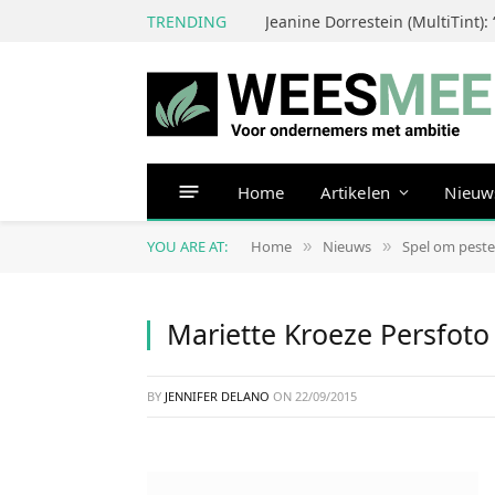
TRENDING
Home
Artikelen
Nieuw
YOU ARE AT:
Home
Nieuws
Spel om peste
»
»
Mariette Kroeze Persfoto
BY
JENNIFER DELANO
ON
22/09/2015