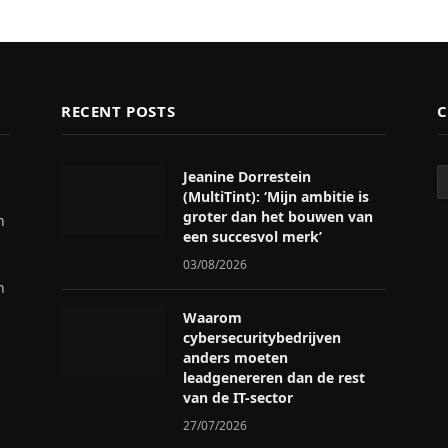
RECENT POSTS
C
C
Jeanine Dorrestein
(MultiTint): ‘Mijn ambitie is
groter dan het bouwen van
n
een succesvol merk’
03/08/2026
n
Waarom
cybersecuritybedrijven
anders moeten
leadgenereren dan de rest
van de IT-sector
27/07/2026