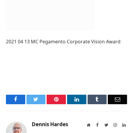
2021 04 13 MC Pegamento Corporate Vision Award
Facebook
Twitter
Pinterest
LinkedIn
Tumblr
Email
Dennis Hardes
Website
Facebook
Twitter
Instagra
Lin