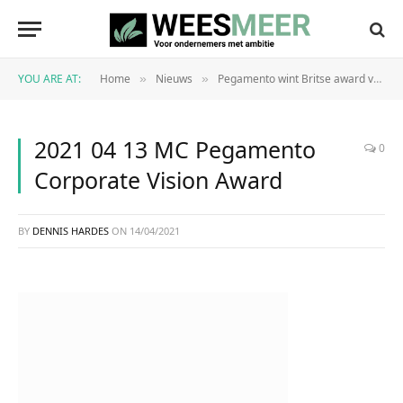
YOU ARE AT:
Home
Nieuws
Pegamento wint Britse award voor beste Robotgestuurde Procesautomatisering
»
»
2021 04 13 MC Pegamento
0
Corporate Vision Award
BY
DENNIS HARDES
ON
14/04/2021