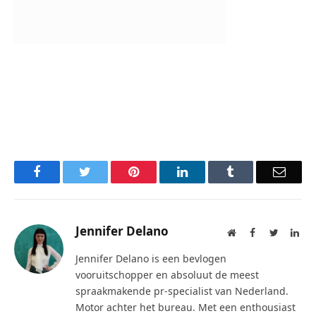
Facebook
Twitter
Pinterest
LinkedIn
Tumblr
Email
Jennifer Delano
Website
Facebook
Twitter
Lin
Jennifer Delano is een bevlogen
vooruitschopper en absoluut de meest
spraakmakende pr-specialist van Nederland.
Motor achter het bureau. Met een enthousiast