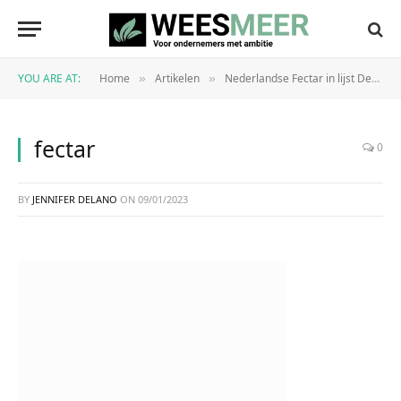
YOU ARE AT:
Home
Artikelen
Nederlandse Fectar in lijst Dealroom.co van 100 veelbelovende start-ups Benelux
»
»
fectar
0
BY
JENNIFER DELANO
ON
09/01/2023