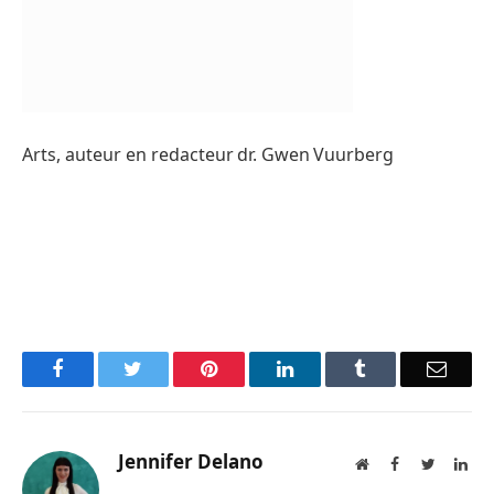
Arts, auteur en redacteur dr. Gwen Vuurberg
Facebook
Twitter
Pinterest
LinkedIn
Tumblr
Email
Jennifer Delano
Website
Facebook
Twitter
Lin