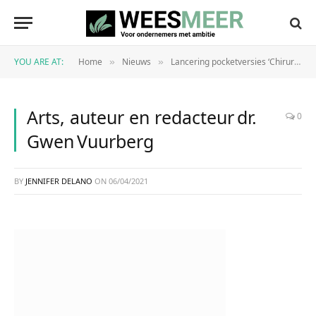
YOU ARE AT:
Home
Nieuws
Lancering pocketversies ‘Chirurgie’ door arts en auteur Gwen Vuurberg
»
»
Arts, auteur en redacteur dr.
0
Gwen Vuurberg
BY
JENNIFER DELANO
ON
06/04/2021