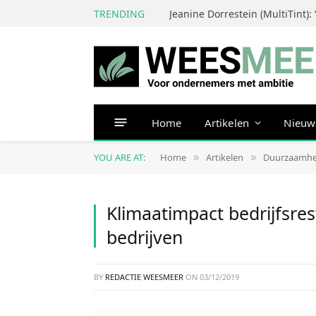
TRENDING
Home
Artikelen
Nieuw
YOU ARE AT:
Home
Artikelen
Duurzaamhe
»
»
Klimaatimpact bedrijfsrest
bedrijven
BY
REDACTIE WEESMEER
ON
03/12/2019