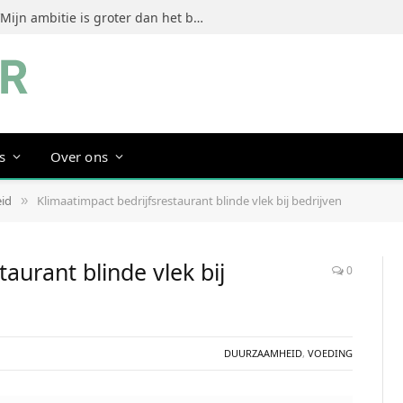
Jeanine Dorrestein (MultiTint): ‘Mijn ambitie is groter dan het bouwen van een succesvol merk’
s
Over ons
id
Klimaatimpact bedrijfsrestaurant blinde vlek bij bedrijven
»
aurant blinde vlek bij
0
DUURZAAMHEID
,
VOEDING