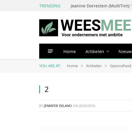
TRENDING
Home
Artikelen
Nieuw
YOU ARE AT:
Home
Artikelen
Gezondheid
»
»
2
BY
JENNIFER DELANO
ON
26/02/2016