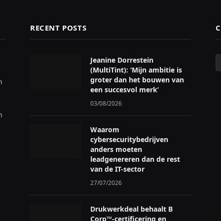
RECENT POSTS
C
C
Jeanine Dorrestein
(MultiTint): ‘Mijn ambitie is
groter dan het bouwen van
n
een succesvol merk’
03/08/2026
n
Waarom
cybersecuritybedrijven
anders moeten
leadgenereren dan de rest
van de IT-sector
27/07/2026
Drukwerkdeal behaalt B
Corp™-certificering en