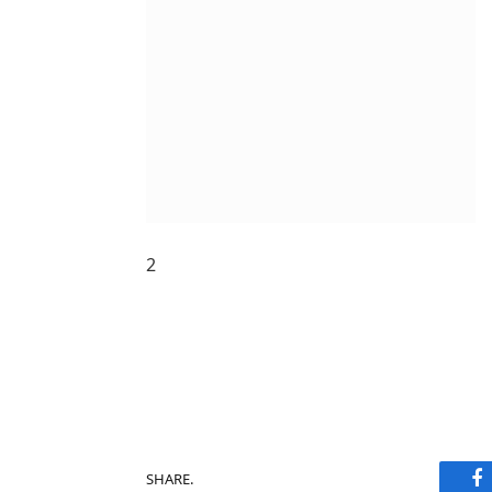
2
F
SHARE.