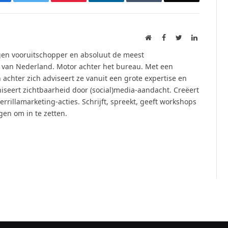
Website
Facebook
Twitter
LinkedIn
ogen vooruitschopper en absoluut de meest
 van Nederland. Motor achter het bureau. Met een
chter zich adviseert ze vanuit een grote expertise en
aniseert zichtbaarheid door (social)media-aandacht. Creëert
rrillamarketing-acties. Schrijft, spreekt, geeft workshops
gen om in te zetten.