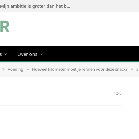
Jeanine Dorrestein (MultiTint): ‘Mijn ambitie is groter dan het bouwen van een succesvol merk’
s
Over ons
Voeding
Hoeveel kilometer moet je rennen voor deze snack?
2
»
»
»
0