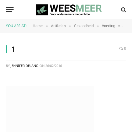
YOU ARE AT:
Home
Artikelen
Gezondheid
Voeding
Hoev
»
»
»
»
1
0
BY
JENNIFER DELANO
ON
26/02/2016