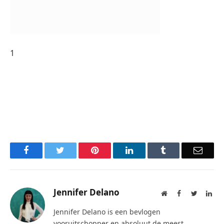
1
Facebook
Twitter
Pinterest
LinkedIn
Tumblr
Email
Jennifer Delano
Website
Facebook
Twitter
Lin
Jennifer Delano is een bevlogen
vooruitschopper en absoluut de meest