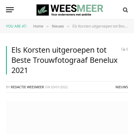
YOU ARE AT:
Home
Nieuws
Els Korsten uitgeroepen tot Beste Trouwfotograaf Benelux 2021
»
»
Els Korsten uitgeroepen tot
0
Beste Trouwfotograaf Benelux
2021
BY
REDACTIE WEESMEER
ON
03/01/2022
NIEUWS