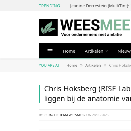
TRENDING
Home
Artikelen
Nieuw
YOU ARE AT:
Home
Artikelen
Chris Hoksbe
»
»
Chris Hoksberg (RISE Labs
liggen bij de anatomie va
BY
REDACTIE TEAM WEESMEER
ON
28/10/2025