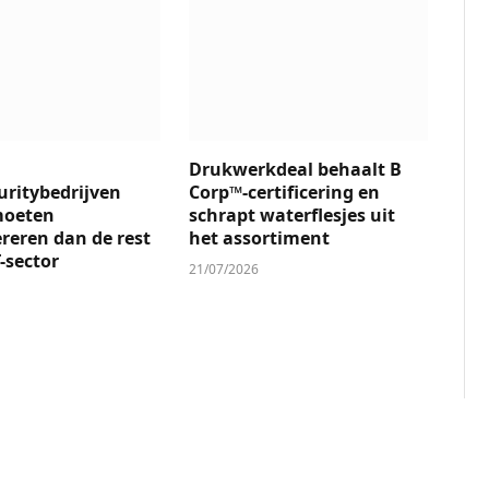
Drukwerkdeal behaalt B
uritybedrijven
Corp™-certificering en
moeten
schrapt waterflesjes uit
reren dan de rest
het assortiment
-sector
21/07/2026