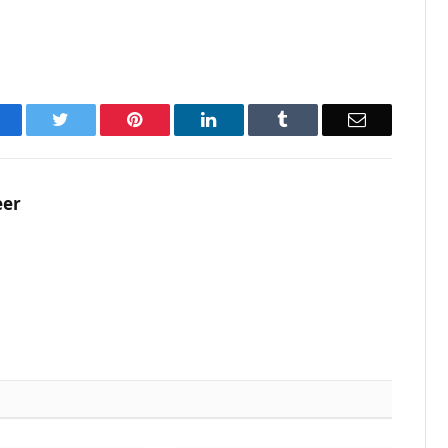
acebook
Twitter
Pinterest
LinkedIn
Tumblr
Email
eer