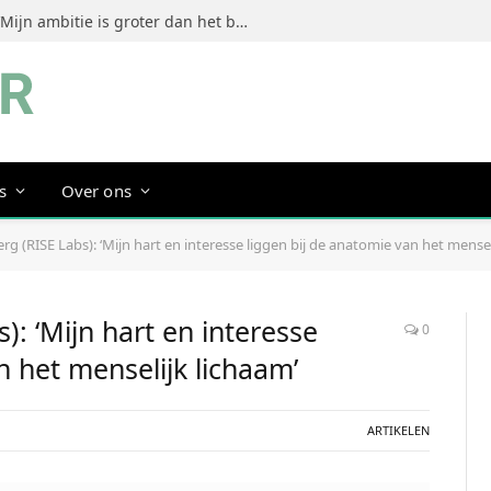
Jeanine Dorrestein (MultiTint): ‘Mijn ambitie is groter dan het bouwen van een succesvol merk’
s
Over ons
rg (RISE Labs): ‘Mijn hart en interesse liggen bij de anatomie van het mensel
): ‘Mijn hart en interesse
0
n het menselijk lichaam’
ARTIKELEN