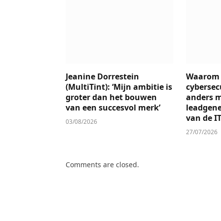
Jeanine Dorrestein
Waarom
(MultiTint): ‘Mijn ambitie is
cybersec
groter dan het bouwen
anders 
van een succesvol merk’
leadgene
van de IT
03/08/2026
27/07/2026
Comments are closed.