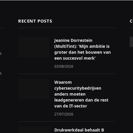
RECENT POSTS
C
C
Jeanine Dorrestein
(MultiTint): ‘Mijn ambitie is
groter dan het bouwen van
n
een succesvol merk’
03/08/2026
n
Waarom
cybersecuritybedrijven
anders moeten
leadgenereren dan de rest
van de IT-sector
27/07/2026
Drukwerkdeal behaalt B