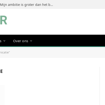
Jeanine Dorrestein (MultiTint): ‘Mijn ambitie is groter dan het bouwen van een succesvol merk’
s
Over ons
icatie"
E