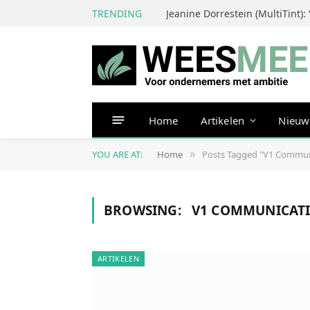
TRENDING
Home
Artikelen
Nieuw
YOU ARE AT:
Home
Posts Tagged "V1 Commun
»
BROWSING:
V1 COMMUNICATI
ARTIKELEN