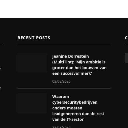
RECENT POSTS
C
C
Jeanine Dorrestein
(MultiTint): ‘Mijn ambitie is
groter dan het bouwen van
n
een succesvol merk’
03/08/2026
n
Waarom
cybersecuritybedrijven
anders moeten
leadgenereren dan de rest
van de IT-sector
27/07/2026