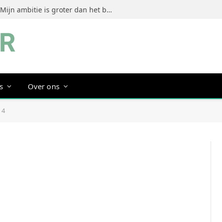
Jeanine Dorrestein (MultiTint): ‘Mijn ambitie is groter dan het bouwen van een succesvol merk’
s
Over ons
 4