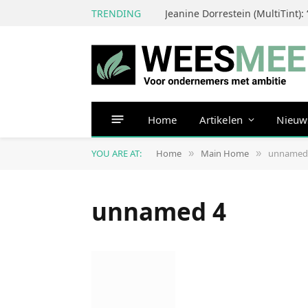
TRENDING
Home
Artikelen
Nieuw
YOU ARE AT:
Home
Main Home
unnamed
»
»
unnamed 4