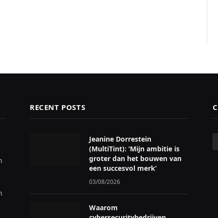
RECENT POSTS
C
C
Jeanine Dorrestein
(MultiTint): ‘Mijn ambitie is
groter dan het bouwen van
n
een succesvol merk’
03/08/2026
n
Waarom
cybersecuritybedrijven