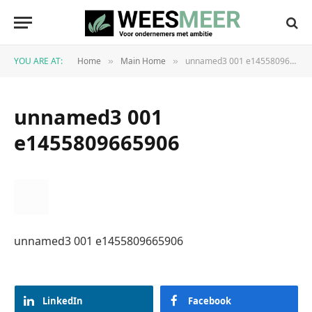
YOU ARE AT:
Home
Main Home
unnamed3 001 e1455809665906
»
»
unnamed3 001
e1455809665906
unnamed3 001 e1455809665906
LinkedIn
Facebook